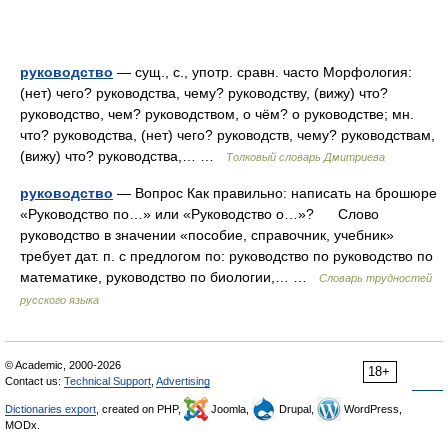
руководство
— сущ., с., употр. сравн. часто Морфология:
(нет) чего? руководства, чему? руководству, (вижу) что?
руководство, чем? руководством, о чём? о руководстве; мн.
что? руководства, (нет) чего? руководств, чему? руководствам,
(вижу) что? руководства,… …
Толковый словарь Дмитриева
руководство
— Вопрос Как правильно: написать на брошюре
«Руководство по…» или «Руководство о…»? Слово
руководство в значении «пособие, справочник, учебник»
требует дат. п. с предлогом по: руководство по руководство по
математике, руководство по биологии,… …
Словарь трудностей
русского языка
© Academic, 2000-2026
18+
Contact us:
Technical Support
,
Advertising
Dictionaries export
, created on PHP,
Joomla,
Drupal,
WordPress,
MODx.