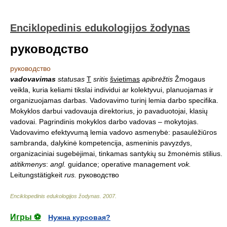
Enciklopedinis edukologijos žodynas
руководство
руководство
vadovavimas
statusas
T
sritis
švietimas
apibrėžtis
Žmogaus
veikla, kuria keliami tikslai individui ar kolektyvui, planuojamas ir
organizuojamas darbas. Vadovavimo turinį lemia darbo specifika.
Mokyklos darbui vadovauja direktorius, jo pavaduotojai, klasių
vadovai. Pagrindinis mokyklos darbo vadovas – mokytojas.
Vadovavimo efektyvumą lemia vadovo asmenybė: pasaulėžiūros
sambranda, dalykinė kompetencija, asmeninis pavyzdys,
organizaciniai sugebėjimai, tinkamas santykių su žmonėmis stilius.
atitikmenys
:
angl.
guidance; operative management
vok.
Leitungstätigkeit
rus.
руководство
Enciklopedinis edukologijos žodynas
.
2007
.
Игры ⚽
Нужна курсовая?